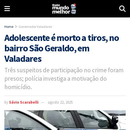
Home
Governador Valadares
Adolescente é morto a tiros, no
bairro São Geraldo, em
Valadares
Três suspeitos de participação no crime foram
presos; polícia investiga a motivação do
homicídio.
by
Sávio Scarabelli
agosto 22, 2025