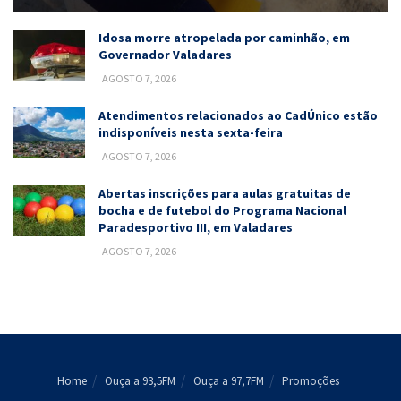
Idosa morre atropelada por caminhão, em
Governador Valadares
AGOSTO 7, 2026
Atendimentos relacionados ao CadÚnico estão
indisponíveis nesta sexta-feira
AGOSTO 7, 2026
Abertas inscrições para aulas gratuitas de
bocha e de futebol do Programa Nacional
Paradesportivo III, em Valadares
AGOSTO 7, 2026
Home
Ouça a 93,5FM
Ouça a 97,7FM
Promoções