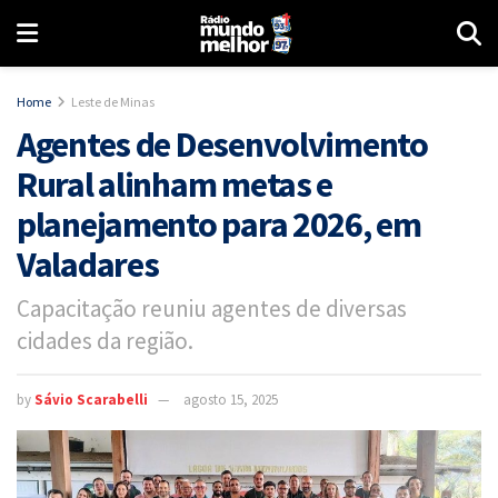
Home
Leste de Minas
Agentes de Desenvolvimento
Rural alinham metas e
planejamento para 2026, em
Valadares
Capacitação reuniu agentes de diversas
cidades da região.
by
Sávio Scarabelli
agosto 15, 2025