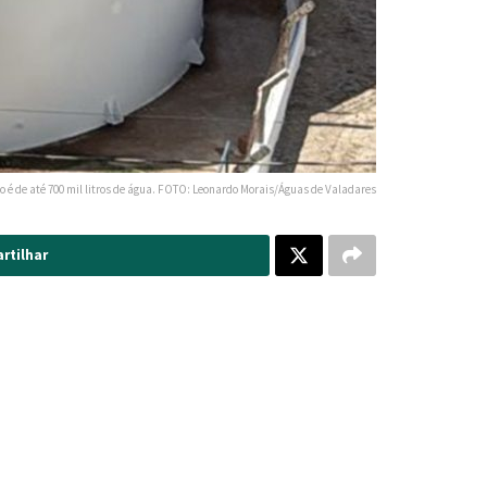
o é de até 700 mil litros de água. FOTO: Leonardo Morais/Águas de Valadares
rtilhar