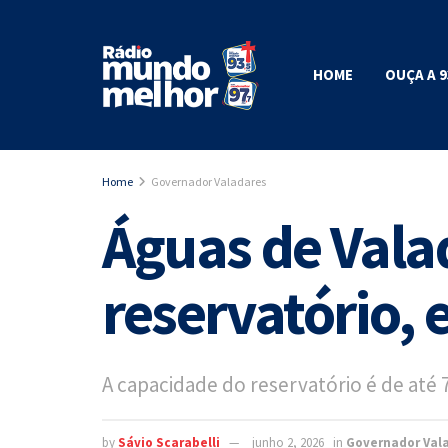
HOME
OUÇA A 9
Home
Governador Valadares
Águas de Vala
reservatório,
A capacidade do reservatório é de até 7
by
Sávio Scarabelli
junho 2, 2026
in
Governador Val