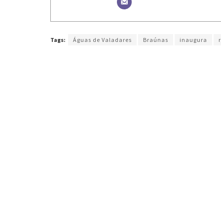
Tags:
Águas de Valadares
Braúnas
inaugura