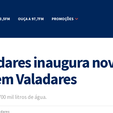
3,5FM
OUÇA A 97,7FM
PROMOÇÕES
dares inaugura no
 em Valadares
00 mil litros de água.
adares