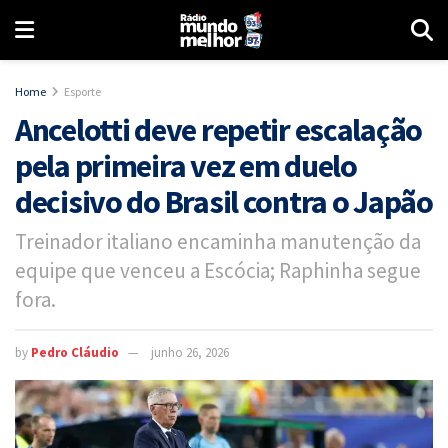
Home
Esporte
Ancelotti deve repetir escalação
pela primeira vez em duelo
decisivo do Brasil contra o Japão
Treinador italiano encaminha manutenção da
equipe que venceu a Escócia; Raphinha segue
fora.
by
Pedro Cláudio
junho 26, 2026