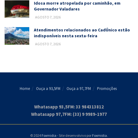
Idosa morre atropelada por caminhão, em
Governador Valadares
AGOSTO 7, 2026
Atendimentos relacionados ao CadÚnico estão
indisponíveis nesta sexta-feira
AGOSTO 7, 2026
Home
Ouça a 93,5FM
Ouça a 97,7FM
Promoções
Whatasapp 93,5FM: 33 984313812
Whatasapp 97,7FM: (33) 9 9989-1977
© 2024
Foxmidia
- Site desenvolvivo por
Foxmidia
.