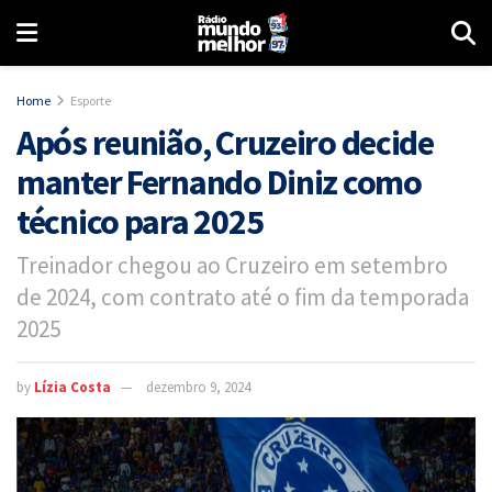
Home
Esporte
Após reunião, Cruzeiro decide
manter Fernando Diniz como
técnico para 2025
Treinador chegou ao Cruzeiro em setembro
de 2024, com contrato até o fim da temporada
2025
by
Lízia Costa
dezembro 9, 2024