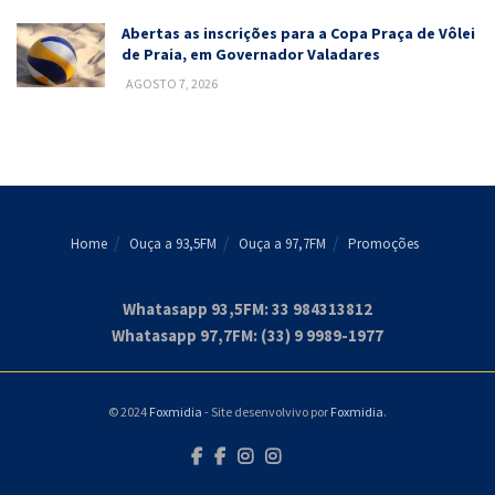
Abertas as inscrições para a Copa Praça de Vôlei
de Praia, em Governador Valadares
AGOSTO 7, 2026
Home
Ouça a 93,5FM
Ouça a 97,7FM
Promoções
Whatasapp 93,5FM: 33 984313812
Whatasapp 97,7FM: (33) 9 9989-1977
© 2024
Foxmidia
- Site desenvolvivo por
Foxmidia
.