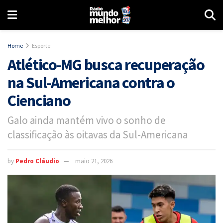
Home
Esporte
Atlético-MG busca recuperação
na Sul-Americana contra o
Cienciano
Galo ainda mantém vivo o sonho de
classificação às oitavas da Sul-Americana
by
Pedro Cláudio
maio 21, 2026