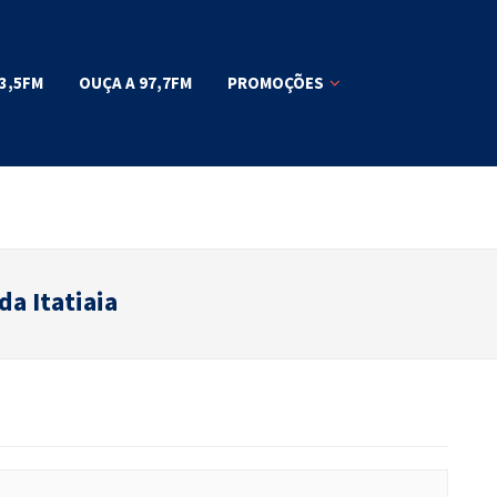
3,5FM
OUÇA A 97,7FM
PROMOÇÕES
da Itatiaia