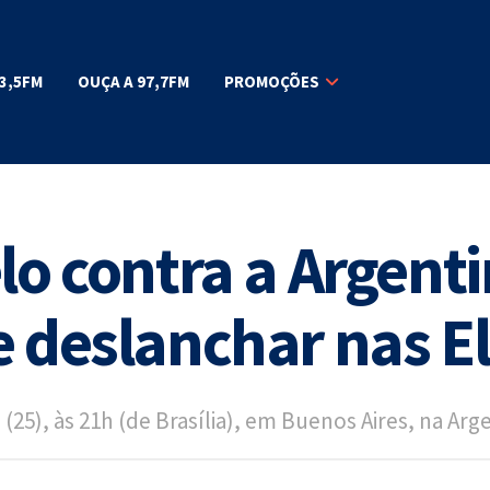
3,5FM
OUÇA A 97,7FM
PROMOÇÕES
lo contra a Argent
e deslanchar nas E
(25), às 21h (de Brasília), em Buenos Aires, na Arg