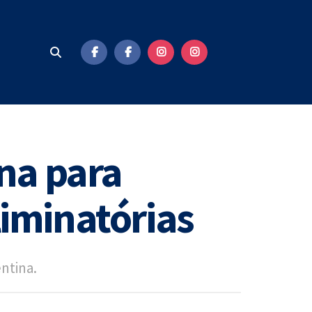
ina para
liminatórias
entina.