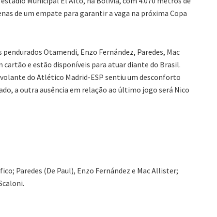
estádio Municipal El Alto, na Bolívia, com 4.070 metros de
enas de um empate para garantir a vaga na próxima Copa
 os pendurados Otamendi, Enzo Fernández, Paredes, Mac
 cartão e estão disponíveis para atuar diante do Brasil.
volante do Atlético Madrid-ESP sentiu um desconforto
ado, a outra ausência em relação ao último jogo será Nico
ico; Paredes (De Paul), Enzo Fernández e Mac Allister;
Scaloni.