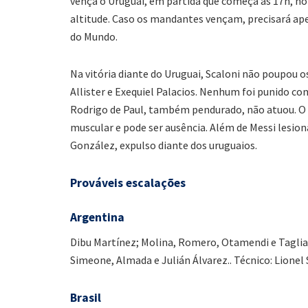
vença o Uruguai, em partida que começa às 17h, no 
altitude. Caso os mandantes vençam, precisará ap
do Mundo.
Na vitória diante do Uruguai, Scaloni não poupou
Allister e Exequiel Palacios. Nenhum foi punido com
Rodrigo de Paul, também pendurado, não atuou. O 
muscular e pode ser ausência. Além de Messi lesion
González, expulso diante dos uruguaios.
Prováveis escalações
Argentina
Dibu Martínez; Molina, Romero, Otamendi e Tagliaf
Simeone, Almada e Julián Álvarez.. Técnico: Lionel 
Brasil