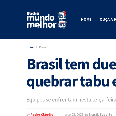
HOME
OUÇA A 9
Home
Brasil
Brasil tem due
quebrar tabu 
Equipes se enfrentam nesta terça-feira 
by
Pedro Cláudio
março 25, 2025
in
Brasil
,
Esporte