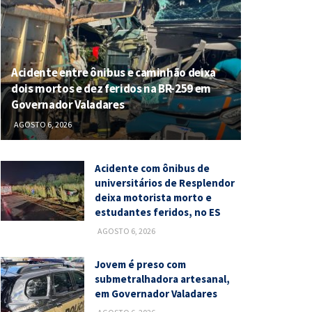
Acidente entre ônibus e caminhão deixa
dois mortos e dez feridos na BR-259 em
Governador Valadares
AGOSTO 6, 2026
Acidente com ônibus de
universitários de Resplendor
deixa motorista morto e
estudantes feridos, no ES
AGOSTO 6, 2026
Jovem é preso com
submetralhadora artesanal,
em Governador Valadares