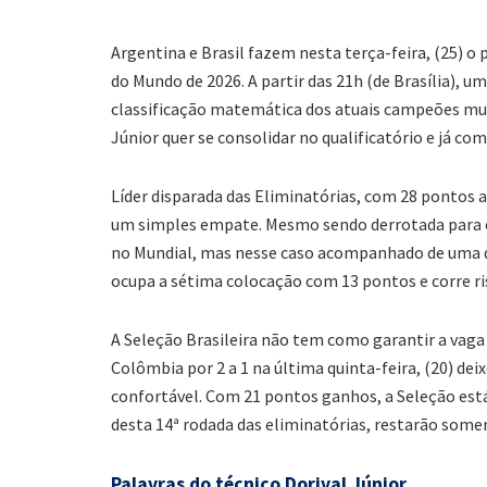
Argentina e Brasil fazem nesta terça-feira, (25) o 
do Mundo de 2026. A partir das 21h (de Brasília), 
classificação matemática dos atuais campeões mun
Júnior quer se consolidar no qualificatório e já co
Líder disparada das Eliminatórias, com 28 pontos a
um simples empate. Mesmo sendo derrotada para o
no Mundial, mas nesse caso acompanhado de uma der
ocupa a sétima colocação com 13 pontos e corre ri
A Seleção Brasileira não tem como garantir a vaga 
Colômbia por 2 a 1 na última quinta-feira, (20) dei
confortável. Com 21 pontos ganhos, a Seleção está
desta 14ª rodada das eliminatórias, restarão some
Palavras do técnico Dorival Júnior