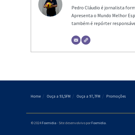
Pedro Cláudio é jornalista for
Apresenta o Mundo Melhor Espo
também é repórter responsável
Home
Ouça a 93,5FM
Ouça a 97,7FM
Promoções
© 2024
Foxmidia
- Site desenvolvivo por
Foxmidia
.