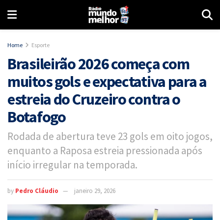
Home
Esporte
Brasileirão 2026 começa com
muitos gols e expectativa para a
estreia do Cruzeiro contra o
Botafogo
Rodada de abertura teve 23 gols em oito jogos,
enquanto a Raposa estreia pressionada após
início irregular na temporada.
by
Pedro Cláudio
janeiro 29, 2026