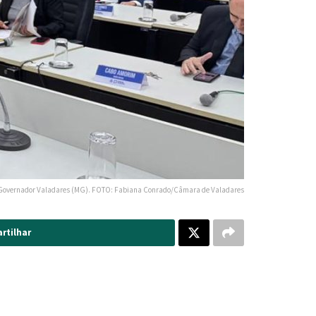
Governador Valadares (MG). FOTO: Fabiana Conrado/Câmara de Valadares
rtilhar