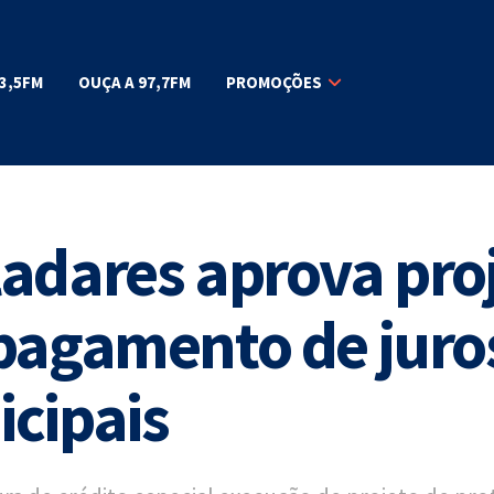
3,5FM
OUÇA A 97,7FM
PROMOÇÕES
adares aprova pro
pagamento de juro
cipais