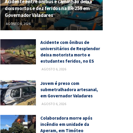
Acidente entre ônibus e caminhão deixa
dois mortos e dez feridos na BR-259 em
Governador Valadares
AGOSTO 6, 2026
Acidente com ônibus de
universitários de Resplendor
deixa motorista morto e
estudantes feridos, no ES
AGOSTO 6, 2026
Jovem é preso com
submetralhadora artesanal,
em Governador Valadares
AGOSTO 6, 2026
Colaboradora morre após
incêndio em unidade da
Aperam, em Timóteo