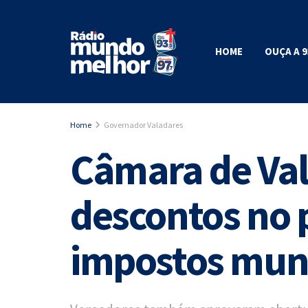
HOME
OUÇA A 9
Home
Governador Valadares
Câmara de Val
descontos no 
impostos muni