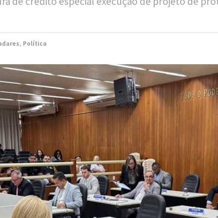
de crédito especial execução de projeto de prote
adares
,
Política