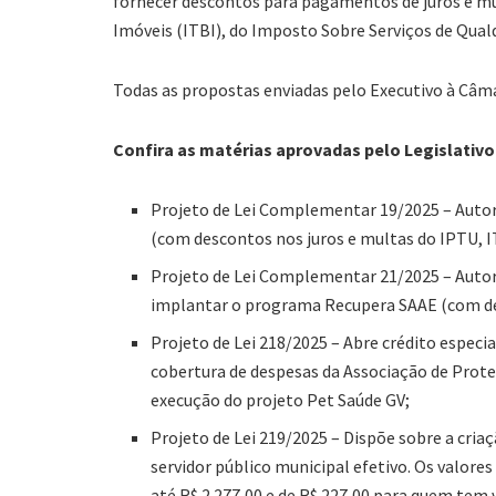
fornecer descontos para pagamentos de juros e m
Imóveis (ITBI), do Imposto Sobre Serviços de Qualq
Todas as propostas enviadas pelo Executivo à Câm
Confira as matérias aprovadas pelo Legislativo
Projeto de Lei Complementar 19/2025 – Autor
(com descontos nos juros e multas do IPTU, I
Projeto de Lei Complementar 21/2025 – Autor
implantar o programa Recupera SAAE (com des
Projeto de Lei 218/2025 – Abre crédito especi
cobertura de despesas da Associação de Protet
execução do projeto Pet Saúde GV;
Projeto de Lei 219/2025 – Dispõe sobre a cria
servidor público municipal efetivo. Os valore
até R$ 2.277,00 e de R$ 227,00 para quem tem 