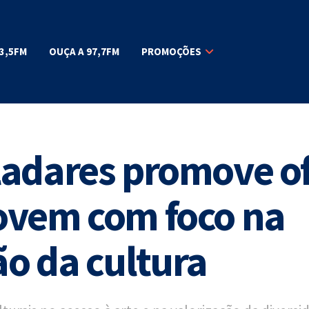
3,5FM
OUÇA A 97,7FM
PROMOÇÕES
adares promove of
ovem com foco na
o da cultura