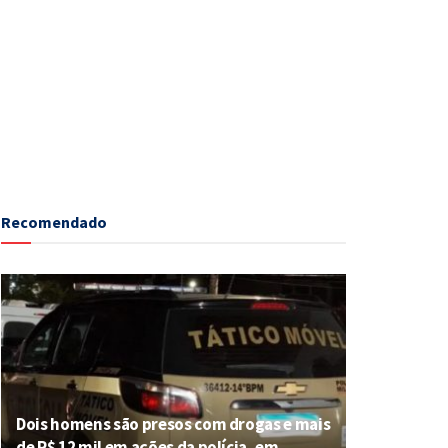
Recomendado
Dois homens são presos com drogas e mais
de R$ 12 mil em ações da polícia, em