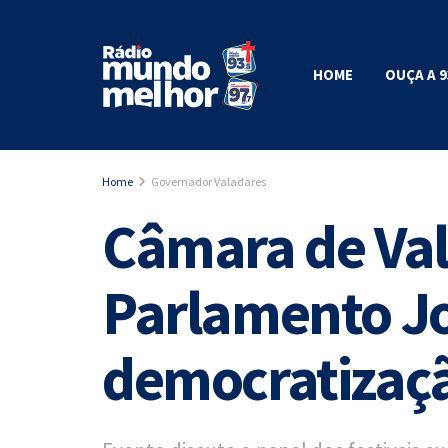
HOME
OUÇA A 9
Home
Governador Valadares
Câmara de Val
Parlamento J
democratizaçã