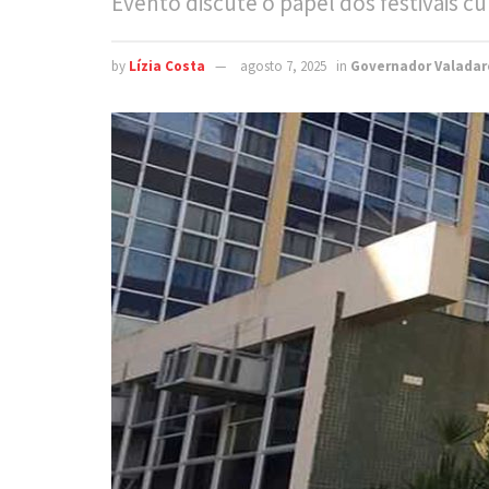
Evento discute o papel dos festivais cu
by
Lízia Costa
agosto 7, 2025
in
Governador Valadar