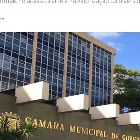
lturais no acesso à arte e na valorização da diversi
es