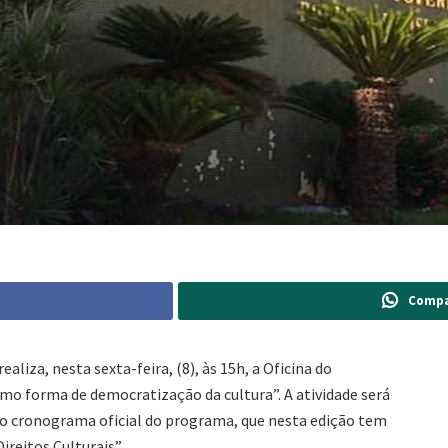
Compa
liza, nesta sexta-feira, (8), às 15h, a Oficina do
o forma de democratização da cultura”. A atividade será
a o cronograma oficial do programa, que nesta edição tem
ireitos Culturais”.