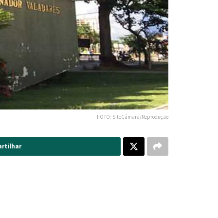
FOTO: SiteCâmara/Reprodução
rtilhar