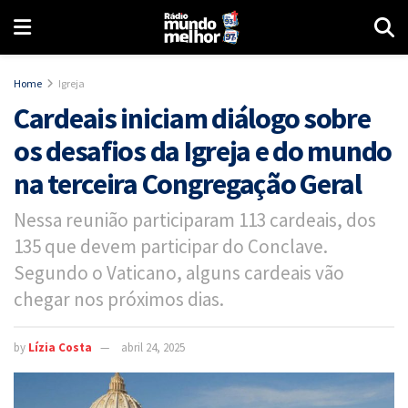
Home
Igreja
Cardeais iniciam diálogo sobre
os desafios da Igreja e do mundo
na terceira Congregação Geral
Nessa reunião participaram 113 cardeais, dos
135 que devem participar do Conclave.
Segundo o Vaticano, alguns cardeais vão
chegar nos próximos dias.
by
Lízia Costa
abril 24, 2025