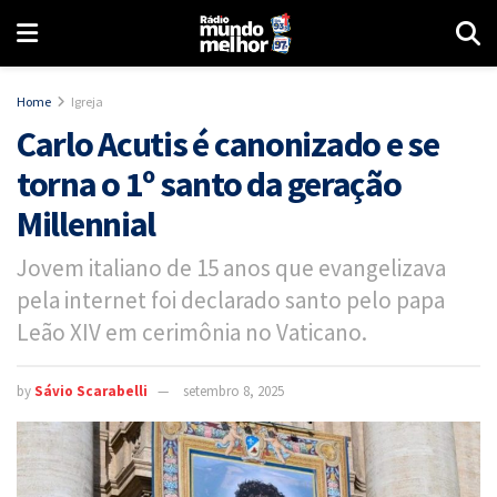
Home
Igreja
Carlo Acutis é canonizado e se
torna o 1º santo da geração
Millennial
Jovem italiano de 15 anos que evangelizava
pela internet foi declarado santo pelo papa
Leão XIV em cerimônia no Vaticano.
by
Sávio Scarabelli
setembro 8, 2025