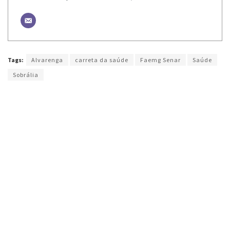
Tags:
Alvarenga
carreta da saúde
Faemg Senar
Saúde
Sobrália