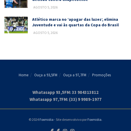
AGOSTO 5, 2026
Atlético marca no ‘apagar das luzes’, elimina
Juventude e vai às quartas da Copa do Brasil
AGOSTO 5, 2026
Home
Ouça a 93,5FM
Ouça a 97,7FM
Promoções
Whatasapp 93,5FM: 33 984313812
Whatasapp 97,7FM: (33) 9 9989-1977
© 2024
Foxmidia
- Site desenvolvivo por
Foxmidia
.