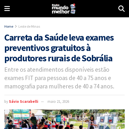
Home
Leste de Minas
Carreta da Saúde leva exames
preventivos gratuitos à
produtores rurais de Sobrália
Entre os atendimentos disponíveis estão
exames FIT para pessoas de 40 a 75 anos e
mamografia para mulheres de 40 a 74 anos.
by
Sávio Scarabelli
maio 21, 2026