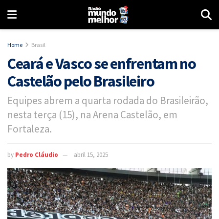
Home
Brasil
Ceará e Vasco se enfrentam no
Castelão pelo Brasileiro
Equipes abrem a quarta rodada do Brasileirão,
nesta terça (15), na Arena Castelão, em
Fortaleza.
by
Pedro Cláudio
abril 15, 2025