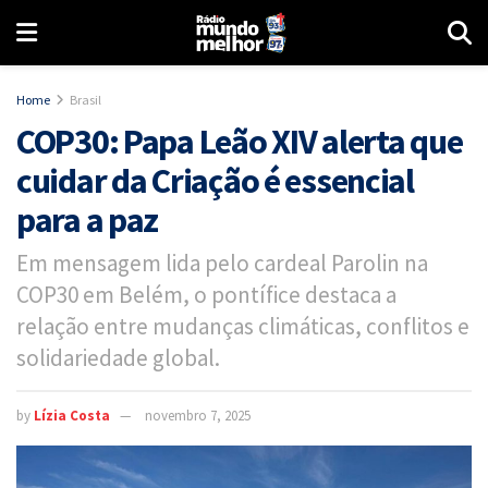
Home
Brasil
COP30: Papa Leão XIV alerta que
cuidar da Criação é essencial
para a paz
Em mensagem lida pelo cardeal Parolin na
COP30 em Belém, o pontífice destaca a
relação entre mudanças climáticas, conflitos e
solidariedade global.
by
Lízia Costa
novembro 7, 2025