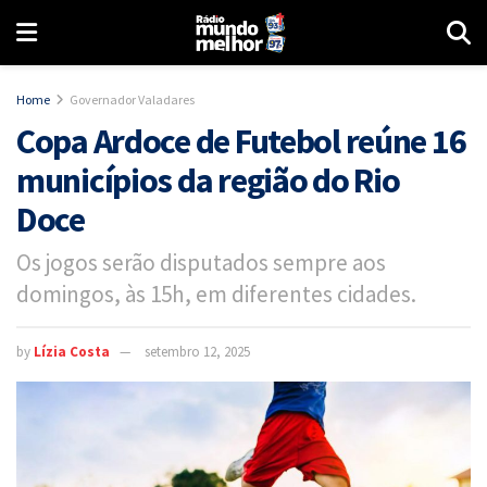
Home
Governador Valadares
Copa Ardoce de Futebol reúne 16
municípios da região do Rio
Doce
Os jogos serão disputados sempre aos
domingos, às 15h, em diferentes cidades.
by
Lízia Costa
setembro 12, 2025