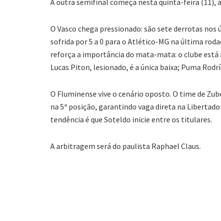
A outra semifinal começa nesta quinta-feira (11),
O Vasco chega pressionado: são sete derrotas nos ú
sofrida por 5 a 0 para o Atlético-MG na última rod
reforça a importância do mata-mata: o clube está a
Lucas Piton, lesionado, é a única baixa; Puma Rodr
O Fluminense vive o cenário oposto. O time de Zubel
na 5ª posição, garantindo vaga direta na Libertado
tendência é que Soteldo inicie entre os titulares.
A arbitragem será do paulista Raphael Claus.