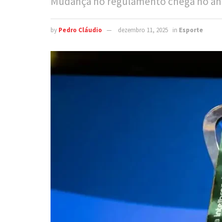
Mudança no regulamento chega no ano 
by
Pedro Cláudio
dezembro 11, 2025
in
Esporte