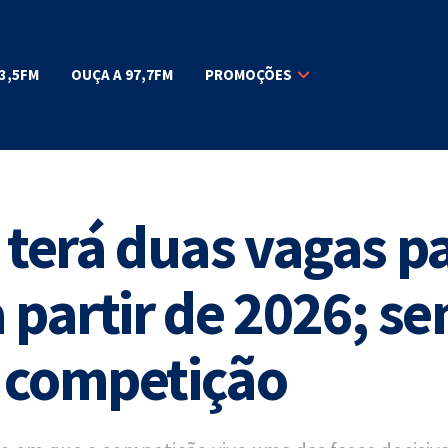
3,5FM
OUÇA A 97,7FM
PROMOÇÕES
 terá duas vagas p
 partir de 2026; se
 competição