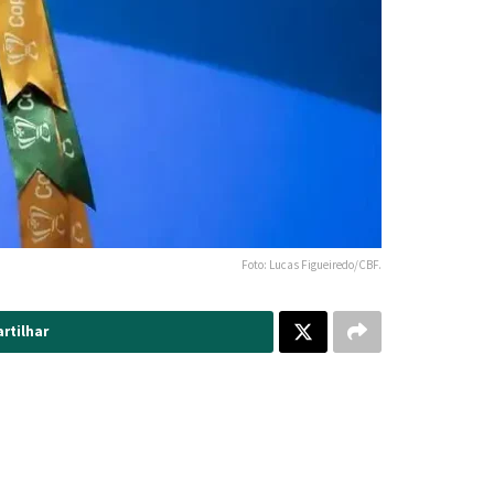
Foto: Lucas Figueiredo/CBF.
rtilhar