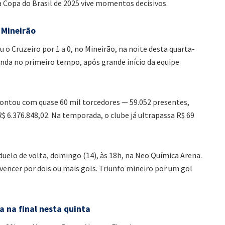
 Copa do Brasil de 2025 vive momentos decisivos.
 Mineirão
 o Cruzeiro por 1 a 0, no Mineirão, na noite desta quarta-
inda no primeiro tempo, após grande início da equipe
 contou com quase 60 mil torcedores — 59.052 presentes,
 6.376.848,02. Na temporada, o clube já ultrapassa R$ 69
elo de volta, domingo (14), às 18h, na Neo Química Arena.
vencer por dois ou mais gols. Triunfo mineiro por um gol
a na final nesta quinta