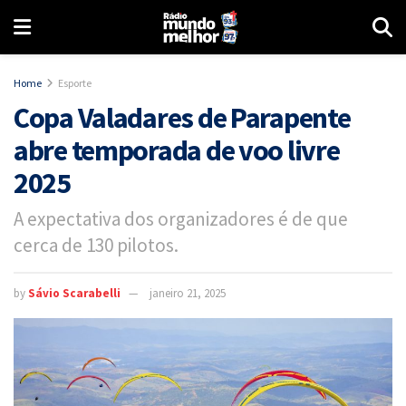
Home
Esporte
Copa Valadares de Parapente
abre temporada de voo livre
2025
A expectativa dos organizadores é de que
cerca de 130 pilotos.
by
Sávio Scarabelli
janeiro 21, 2025