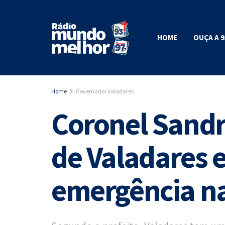
HOME
OUÇA A 9
Home
Governador Valadares
Coronel Sandro
de Valadares 
emergência n