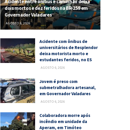
Acidente entre ônibus e caminhão deixa
dois mortos e dez feridos na BR-259 em
Governador Valadares
AGOSTO 6, 2026
Acidente com ônibus de
universitários de Resplendor
deixa motorista morto e
estudantes feridos, no ES
AGOSTO 6, 2026
Jovem é preso com
submetralhadora artesanal,
em Governador Valadares
AGOSTO 6, 2026
Colaboradora morre após
incêndio em unidade da
Aperam, em Timóteo