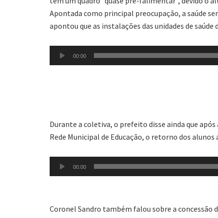
tem um quadro “quase pré-falimentar”, devido o al
Apontada como principal preocupação, a saúde ser
apontou que as instalações das unidades de saúde 
Tocador
00:00
de
áudio
Durante a coletiva, o prefeito disse ainda que após
Rede Municipal de Educação, o retorno dos alunos á
Tocador
00:00
de
áudio
Coronel Sandro também falou sobre a concessão d