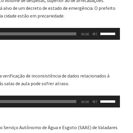
to volume de despesas, superior ao de arrecadações.
á alvo de um decreto de estado de emergência. O prefeito
da cidade estão em precariedade.
Use
00:00
as
setas
para
cima
ou
 a verificação de inconsistência de dados relacionados à
para
s salas de aula pode sofrer atraso.
baixo
para
Use
aumentar
00:00
as
ou
setas
diminuir
para
o
o Serviço Autônomo de Água e Esgoto (SAAE) de Valadares
cima
volume.