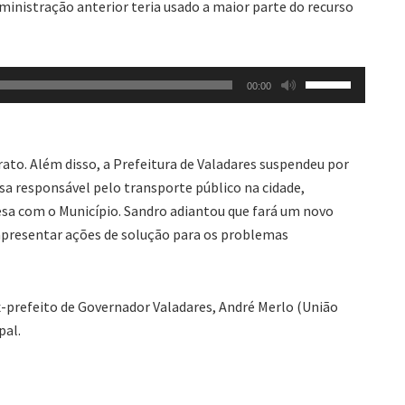
administração anterior teria usado a maior parte do recurso
ou
para
baixo
Use
para
00:00
as
aumentar
setas
ou
para
diminuir
rato. Além disso, a Prefeitura de Valadares suspendeu por
cima
o
a responsável pelo transporte público na cidade,
ou
volume.
esa com o Município. Sandro adiantou que fará um novo
para
 apresentar ações de solução para os problemas
baixo
para
aumentar
ex-prefeito de Governador Valadares, André Merlo (União
ou
pal.
diminuir
o
volume.