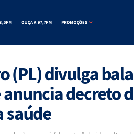
3,5FM
OUÇA A 97,7FM
PROMOÇÕES
 (PL) divulga bala
e anuncia decreto d
a saúde