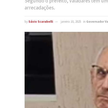
Segundo o prefeito, Valadares tem um 
arrecadações.
by
Sávio Scarabelli
janeiro 10, 2025
in
Governador V