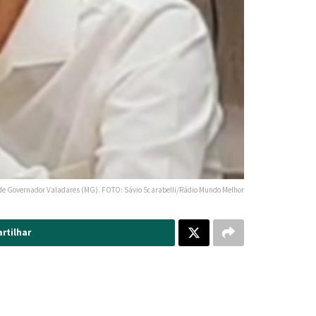
o de Governador Valadares (MG). FOTO: Sávio Scarabelli/Rádio Mundo Melhor
rtilhar