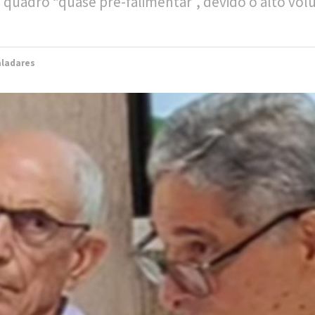
quadro “quase pré-falimentar”, devido o alto vol
aladares