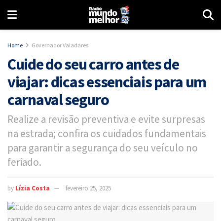
Home
Governador Valadares
Cuide do seu carro antes de
viajar: dicas essenciais para um
carnaval seguro
Realize a revisão preventiva e evite surpresas
na estrada; confira os cuidados fundamentais
para garantir a segurança do seu veículo no
feriado.
by
Lízia Costa
fevereiro 25, 2025