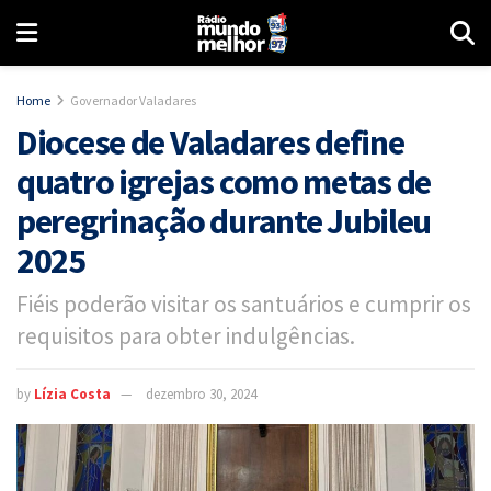
Home
Governador Valadares
Diocese de Valadares define
quatro igrejas como metas de
peregrinação durante Jubileu
2025
Fiéis poderão visitar os santuários e cumprir os
requisitos para obter indulgências.
by
Lízia Costa
dezembro 30, 2024