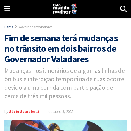
Home
Governador Valadares
Fim de semana terá mudanças
no trânsito em dois bairros de
Governador Valadares
Mudanças nos itinerários de algumas linhas de
ônibus e interdição temporária de ruas ocorre
devido a uma corrida com participação de
cerca de três mil pessoas.
by
Sávio Scarabelli
outubro 3, 2025