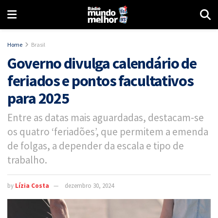
Home
Brasil
Governo divulga calendário de
feriados e pontos facultativos
para 2025
Entre as datas mais aguardadas, destacam-se
os quatro ‘feriadões’, que permitem a emenda
de folgas, a depender da escala e tipo de
trabalho.
by
Lízia Costa
dezembro 30, 2024