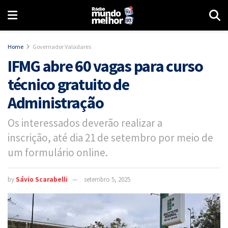
Home
Governador Valadares
IFMG abre 60 vagas para curso
técnico gratuito de
Administração
Os interessados deverão realizar a
inscrição, até dia 21 de setembro por meio de
um formulário online.
by
Sávio Scarabelli
setembro 5, 2025