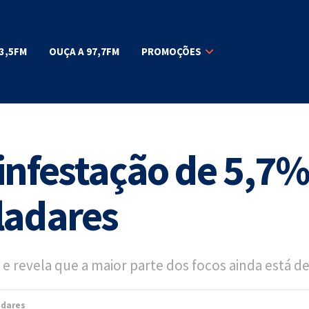
3,5FM
OUÇA A 97,7FM
PROMOÇÕES
infestação de 5,7%
ladares
 e revela que a maior parte dos focos ainda está d
adares