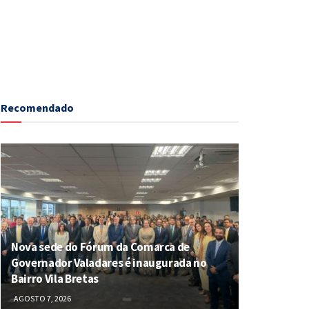
Recomendado
Nova sede do Fórum da Comarca de
Governador Valadares é inaugurada no
Bairro Vila Bretas
AGOSTO 7, 2026