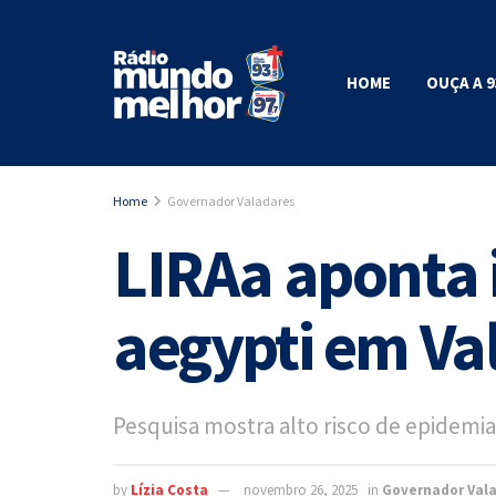
HOME
OUÇA A 9
Home
Governador Valadares
LIRAa aponta 
aegypti em Va
Pesquisa mostra alto risco de epidemia
by
Lízia Costa
novembro 26, 2025
in
Governador Val