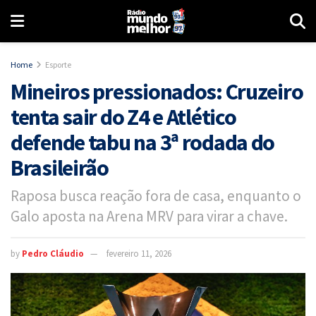
Home
Esporte
Mineiros pressionados: Cruzeiro
tenta sair do Z4 e Atlético
defende tabu na 3ª rodada do
Brasileirão
Raposa busca reação fora de casa, enquanto o
Galo aposta na Arena MRV para virar a chave.
by
Pedro Cláudio
fevereiro 11, 2026