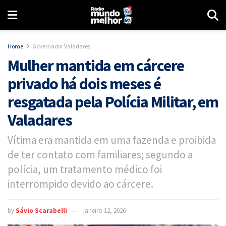
Home
Governador Valadares
Mulher mantida em cárcere
privado há dois meses é
resgatada pela Polícia Militar, em
Valadares
Vítima era mantida em uma fazenda e proibida
de ter contato com familiares; segundo a
polícia, um tratamento médico foi
interrompido devido ao cárcere.
by
Sávio Scarabelli
janeiro 12, 2026