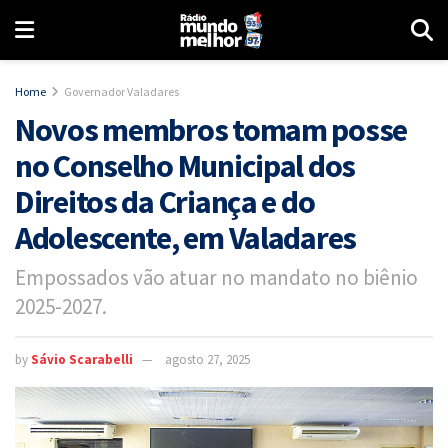
Home
Governador Valadares
Novos membros tomam posse
no Conselho Municipal dos
Direitos da Criança e do
Adolescente, em Valadares
Empossados vão atuar no mandato no biênio
2025-2027.
by
Sávio Scarabelli
agosto 27, 2025