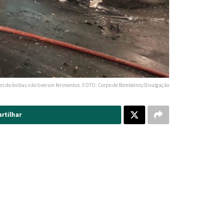
es do ônibus não tiveram ferimentos. FOTO: Corpo de Bombeiros/Divulgação
rtilhar