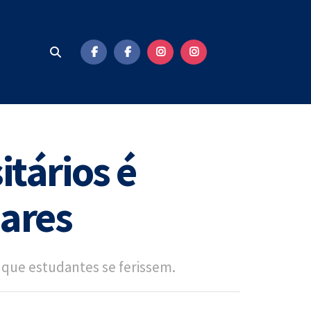
tários é
dares
que estudantes se ferissem.