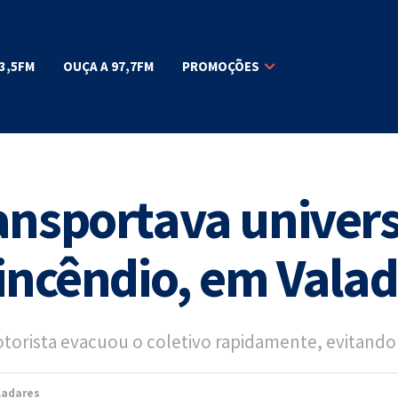
3,5FM
OUÇA A 97,7FM
PROMOÇÕES
ansportava universi
 incêndio, em Vala
orista evacuou o coletivo rapidamente, evitando 
ladares