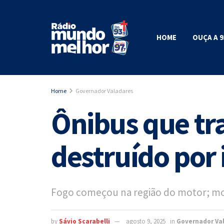
HOME
OUÇA A 9
Home
Governador Valadares
Ônibus que tr
destruído por
Fogo começou na região do motor; mot
by
Sávio Scarabelli
agosto 9, 2025
in
Governador Va