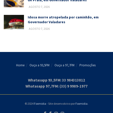
AGOSTO 7, 2026
Idosa morre atropelada por caminhão, em
Governador Valadares
AGOSTO 7, 2026
Home
Ouça a 93,5FM
Ouça a 97,7FM
Promoções
Whatasapp 93,5FM: 33 984313812
Whatasapp 97,7FM: (33) 9 9989-1977
© 2024
Foxmidia
- Site desenvolvivo por
Foxmidia
.