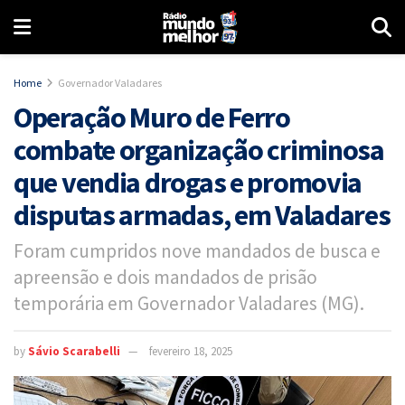
Home
Governador Valadares
Operação Muro de Ferro
combate organização criminosa
que vendia drogas e promovia
disputas armadas, em Valadares
Foram cumpridos nove mandados de busca e
apreensão e dois mandados de prisão
temporária em Governador Valadares (MG).
by
Sávio Scarabelli
fevereiro 18, 2025