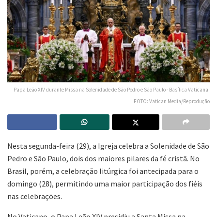
Papa Leão XIV durante Missa na Solenidade de São Pedro e São Paulo - Basílica Vaticana.
FOTO: Vatican Media/Reprodução
Nesta segunda-feira (29), a Igreja celebra a Solenidade de São
Pedro e São Paulo, dois dos maiores pilares da fé cristã. No
Brasil, porém, a celebração litúrgica foi antecipada para o
domingo (28), permitindo uma maior participação dos fiéis
nas celebrações.
No Vaticano, o Papa Leão XIV presidiu a Santa Missa na