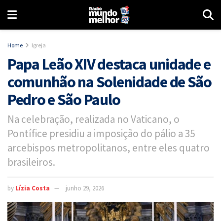
Home
Igreja
Papa Leão XIV destaca unidade e
comunhão na Solenidade de São
Pedro e São Paulo
Na celebração, realizada no Vaticano, o
Pontífice presidiu a imposição do pálio a 35
arcebispos metropolitanos, entre eles quatro
brasileiros.
by
Lízia Costa
junho 29, 2026