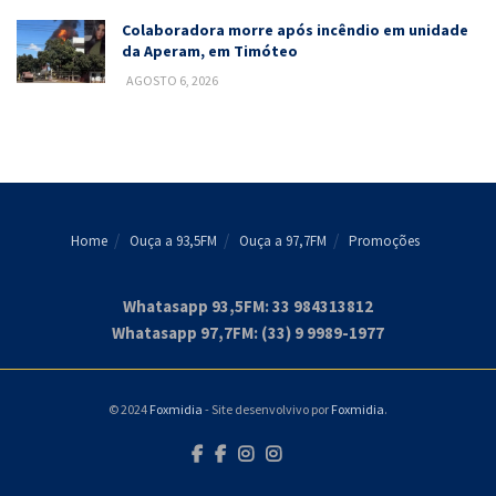
Colaboradora morre após incêndio em unidade
da Aperam, em Timóteo
AGOSTO 6, 2026
Home
Ouça a 93,5FM
Ouça a 97,7FM
Promoções
Whatasapp 93,5FM: 33 984313812
Whatasapp 97,7FM: (33) 9 9989-1977
© 2024
Foxmidia
- Site desenvolvivo por
Foxmidia
.