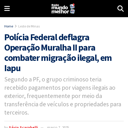
Home
Leste de Minas
Polícia Federal deflagra
Operação Muralha II para
combater migração ilegal, em
Iapu
Segundo a PF, o grupo criminoso teria
recebido pagamentos por viagens ilegais ao
exterior, frequentemente por meio da
transferência de veículos e propriedades para
terceiros.
by
Sávio Scarabelli
março 7, 2025