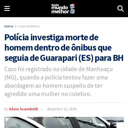
Home
Leste de Minas
Polícia investiga morte de
homem dentro de ônibus que
seguia de Guarapari (ES) para BH
Caso foi registrado na cidade de Manhuaçu
(MG), quando a polícia tentou fazer uma
abordagem ao homem suspeito de ter
agredido uma mulher no coletivo.
by
Sávio Scarabelli
dezembro 11, 2024