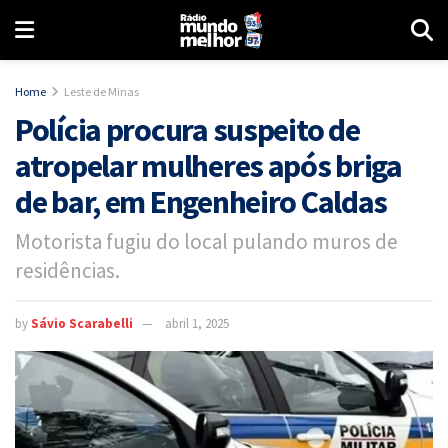
Home
Leste de Minas
Polícia procura suspeito de
atropelar mulheres após briga
de bar, em Engenheiro Caldas
Motorista fugiu do local pulando muros de
residências.
by
Sávio Scarabelli
abril 1, 2025