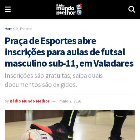
Home
Esporte
Praça de Esportes abre
inscrições para aulas de futsal
masculino sub-11, em Valadares
Inscrições são gratuitas; saiba quais
documentos são exigidos.
by
Rádio Mundo Melhor
maio 7, 2026