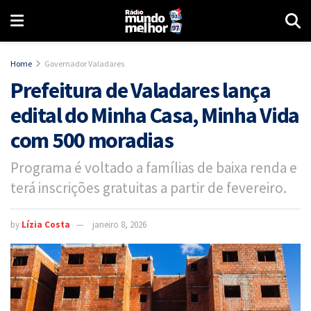
Home
Governador Valadares
Prefeitura de Valadares lança
edital do Minha Casa, Minha Vida
com 500 moradias
Programa é voltado a famílias de baixa renda e
terá inscrições gratuitas a partir de fevereiro.
by
Lízia Costa
janeiro 8, 2026