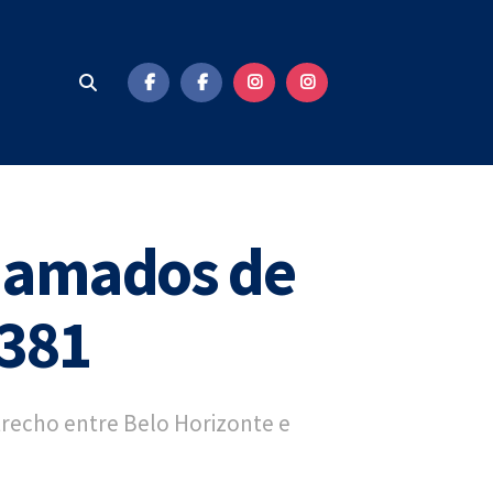
hamados de
 381
trecho entre Belo Horizonte e