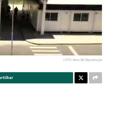
FOTO: Nova 381/Reprodução
rtilhar