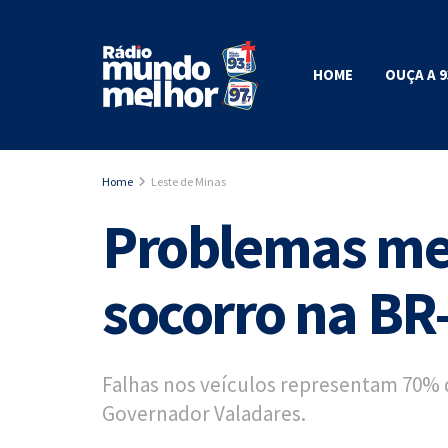
HOME
OUÇA A 9
Home
Leste de Minas
Problemas me
socorro na BR
Falhas nos veículos representam 70% d
Governador Valadares.