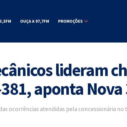
3,5FM
OUÇA A 97,7FM
PROMOÇÕES
cânicos lideram c
-381, aponta Nova
as ocorrências atendidas pela concessionária no 