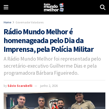
Home
Governador Valadares
Rádio Mundo Melhor é
homenageada pelo Dia da
Imprensa, pela Polícia Militar
A Rádio Mundo Melhor foi representada pelo
secretário-executivo Guilherme Dias e pela
programadora Bárbara Figueiredo.
by
Sávio Scarabelli
junho 2, 2026