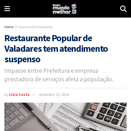
Home
Governador Valadares
Restaurante Popular de
Valadares tem atendimento
suspenso
Impasse entre Prefeitura e empresa
prestadora de serviços afeta a população.
by
Lízia Costa
dezembro 10, 2024