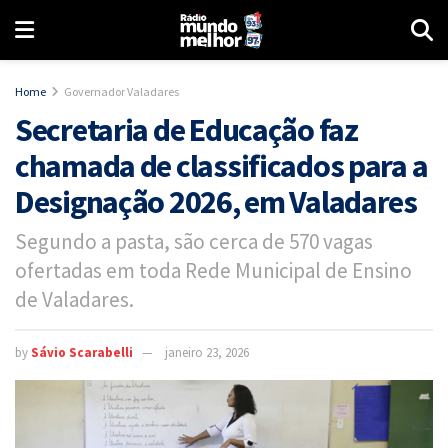
Home
Governador Valadares
Secretaria de Educação faz
chamada de classificados para a
Designação 2026, em Valadares
Segundo a pasta, são cerca de 570 vagas
ofertadas em toda Rede Municipal de Ensino
de Valadares.
by
Sávio Scarabelli
janeiro 23, 2026