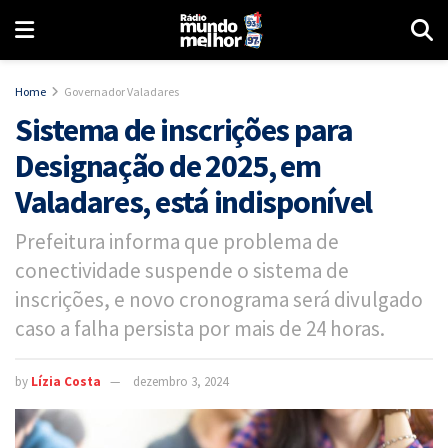
Home
Governador Valadares
Sistema de inscrições para
Designação de 2025, em
Valadares, está indisponível
Prefeitura informa que problema de
conectividade suspende o sistema de
inscrições, e novo cronograma será divulgado
caso a falha persista por mais de 24 horas.
by
Lízia Costa
dezembro 3, 2024