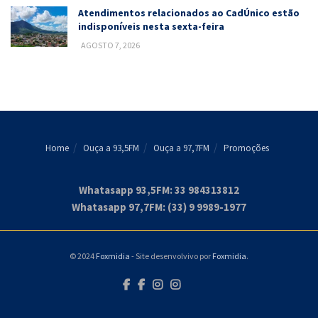
Atendimentos relacionados ao CadÚnico estão
indisponíveis nesta sexta-feira
AGOSTO 7, 2026
Home
Ouça a 93,5FM
Ouça a 97,7FM
Promoções
Whatasapp 93,5FM: 33 984313812
Whatasapp 97,7FM: (33) 9 9989-1977
© 2024
Foxmidia
- Site desenvolvivo por
Foxmidia
.