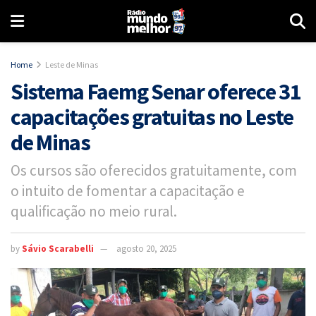
Home
Leste de Minas
Sistema Faemg Senar oferece 31
capacitações gratuitas no Leste
de Minas
Os cursos são oferecidos gratuitamente, com
o intuito de fomentar a capacitação e
qualificação no meio rural.
by
Sávio Scarabelli
agosto 20, 2025