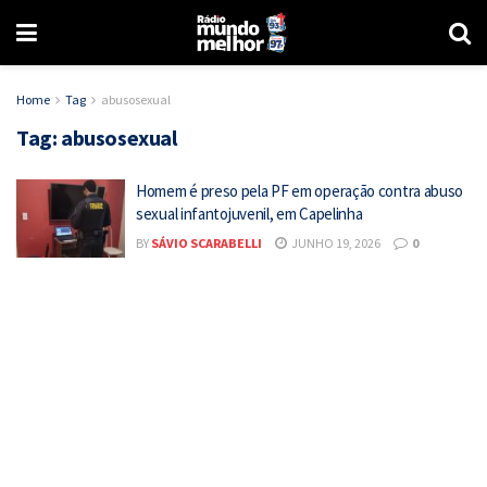
Home
Tag
abusosexual
Tag:
abusosexual
Homem é preso pela PF em operação contra abuso
sexual infantojuvenil, em Capelinha
BY
SÁVIO SCARABELLI
JUNHO 19, 2026
0