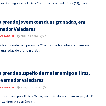
u à delegacia da Polícia Civil, nessa segunda-feira (29), para
.
ia prende jovem com duas granadas, em
nador Valadares
SCARABELLI
ABRIL 28, 2026
0
 Militar prendeu um jovem de 23 anos que transitava por uma rua
granadas de efeito moral. ...
a prende suspeito de matar amigo a tiros,
vernador Valadares
SCARABELLI
MARÇO 23, 2026
0
foi preso pela Polícia Militar, suspeito de matar um amigo, de 32
 17 tiros. A ocorrência ...