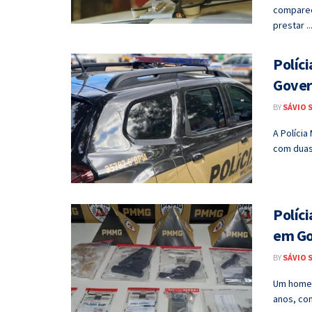
comparece
prestar ..
Políc
Gover
BY
SÁVIO 
A Polícia
com duas 
Políci
em Go
BY
SÁVIO 
Um homem 
anos, com