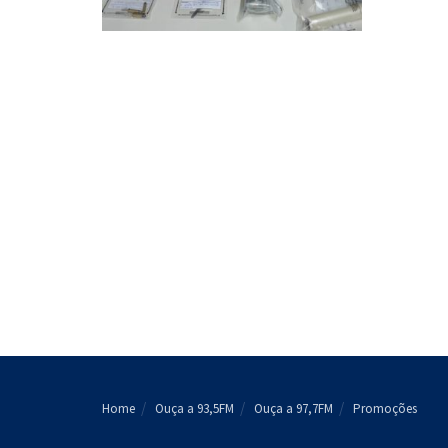
Home
Ouça a 93,5FM
Ouça a 97,7FM
Promoções