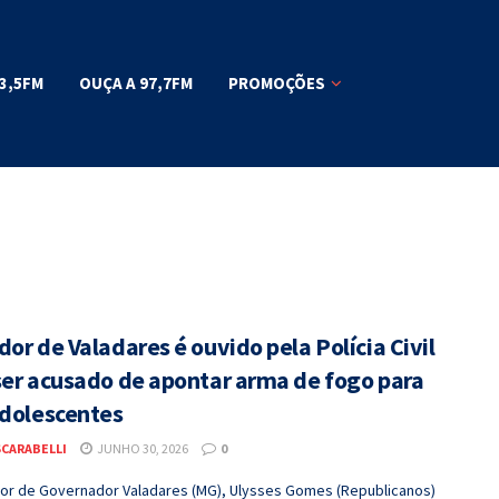
3,5FM
OUÇA A 97,7FM
PROMOÇÕES
or de Valadares é ouvido pela Polícia Civil
ser acusado de apontar arma de fogo para
adolescentes
SCARABELLI
JUNHO 30, 2026
0
or de Governador Valadares (MG), Ulysses Gomes (Republicanos)