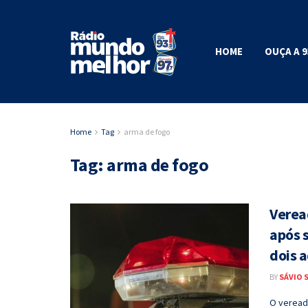
HOME
OUÇA A 9
Home
Tag
arma de fogo
Tag:
arma de fogo
Veread
após 
dois 
BY
SÁVIO 
O veread