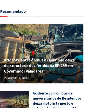
Recomendado
Acidente entre ônibus e caminhão deixa
dois mortos e dez feridos na BR-259 em
Governador Valadares
AGOSTO 6, 2026
Acidente com ônibus de
universitários de Resplendor
deixa motorista morto e