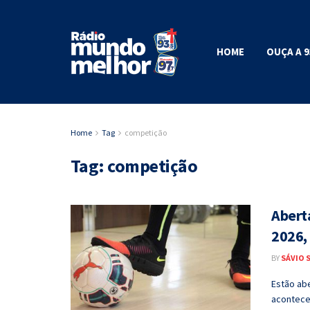
HOME
OUÇA A 9
Home
Tag
competição
Tag:
competição
Aberta
2026,
BY
SÁVIO 
Estão abe
acontece