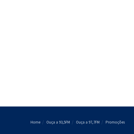
Home
Ouça a 93,5FM
Ouça a 97,7FM
Promoções