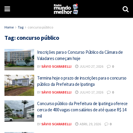
Home
Tag
concurso público
Tag:
concurso público
Inscrições para o Concurso Público da Câmara de
Valadares começam hoje
BY
SÁVIO SCARABELLI
JULHO 27, 2026
0
Termina hoje o prazo de inscrições para o concurso
público da Prefeitura de Ipatinga
BY
SÁVIO SCARABELLI
JULHO 17, 2026
0
Concurso público da Prefeitura de Ipatinga oferece
cerca de 400 vagas com salários de até quase R$ 14
mil
BY
SÁVIO SCARABELLI
ABRIL 29, 2026
0