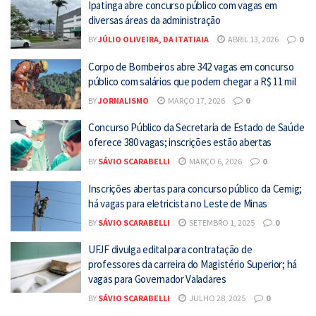
Ipatinga abre concurso público com vagas em
diversas áreas da administração
BY
JÚLIO OLIVEIRA, DA ITATIAIA
ABRIL 13, 2026
0
Corpo de Bombeiros abre 342 vagas em concurso
público com salários que podem chegar a R$ 11 mil
BY
JORNALISMO
MARÇO 17, 2026
0
Concurso Público da Secretaria de Estado de Saúde
oferece 380 vagas; inscrições estão abertas
BY
SÁVIO SCARABELLI
MARÇO 6, 2026
0
Inscrições abertas para concurso público da Cemig;
há vagas para eletricista no Leste de Minas
BY
SÁVIO SCARABELLI
SETEMBRO 1, 2025
0
UFJF divulga edital para contratação de
professores da carreira do Magistério Superior; há
vagas para Governador Valadares
BY
SÁVIO SCARABELLI
JULHO 28, 2025
0