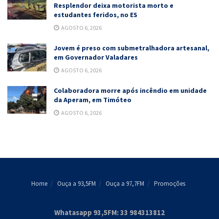
Resplendor deixa motorista morto e
estudantes feridos, no ES
AGOSTO 6, 2026
Jovem é preso com submetralhadora artesanal,
em Governador Valadares
AGOSTO 6, 2026
Colaboradora morre após incêndio em unidade
da Aperam, em Timóteo
AGOSTO 6, 2026
Home
Ouça a 93,5FM
Ouça a 97,7FM
Promoções
Whatasapp 93,5FM: 33 984313812