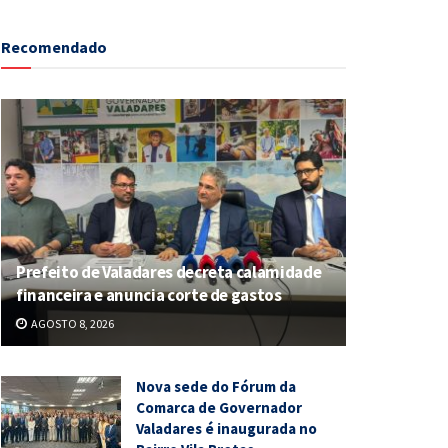
Recomendado
Prefeito de Valadares decreta calamidade
financeira e anuncia corte de gastos
AGOSTO 8, 2026
Nova sede do Fórum da
Comarca de Governador
Valadares é inaugurada no