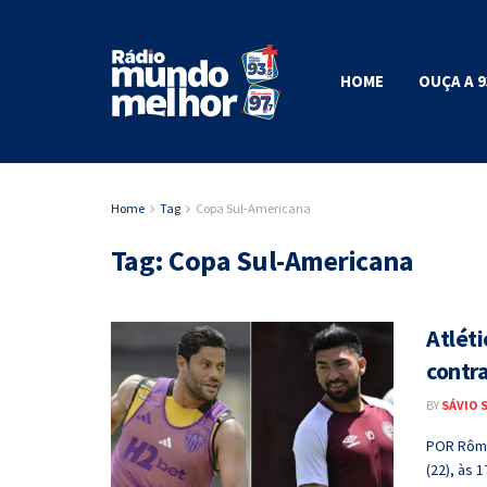
HOME
OUÇA A 9
Home
Tag
Copa Sul-Americana
Tag:
Copa Sul-Americana
Atléti
contr
BY
SÁVIO 
POR Rômu
(22), às 