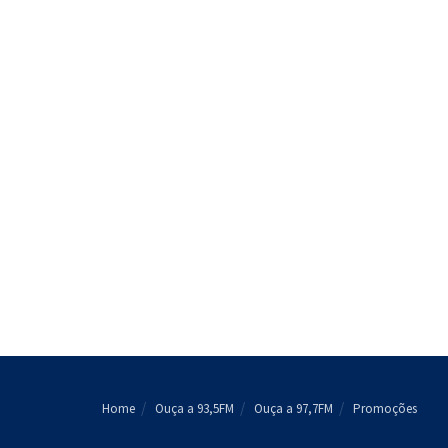
Home
Ouça a 93,5FM
Ouça a 97,7FM
Promoções