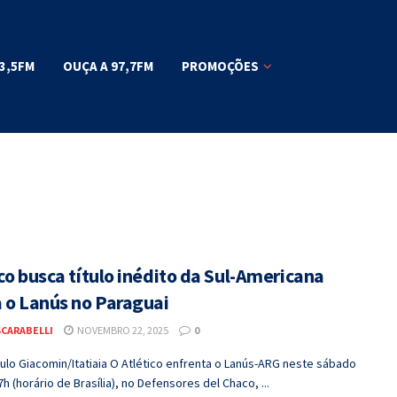
3,5FM
OUÇA A 97,7FM
PROMOÇÕES
co busca título inédito da Sul-Americana
a o Lanús no Paraguai
SCARABELLI
NOVEMBRO 22, 2025
0
lo Giacomin/Itatiaia O Atlético enfrenta o Lanús-ARG neste sábado
17h (horário de Brasília), no Defensores del Chaco, ...