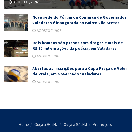
AGOSTO 8, 2026
Nova sede do Fórum da Comarca de Governador
Valadares é inaugurada no Bairro Vila Bretas
AGOSTO 7, 2026
Dois homens são presos com drogas e mais de
R$ 12 mil em ações da polícia, em Valadares
AGOSTO 7, 2026
Abertas as inscrições para a Copa Praça de Vôlei
de Praia, em Governador Valadares
AGOSTO 7, 2026
Home
Ouça a 93,5FM
Ouça a 97,7FM
Promoções